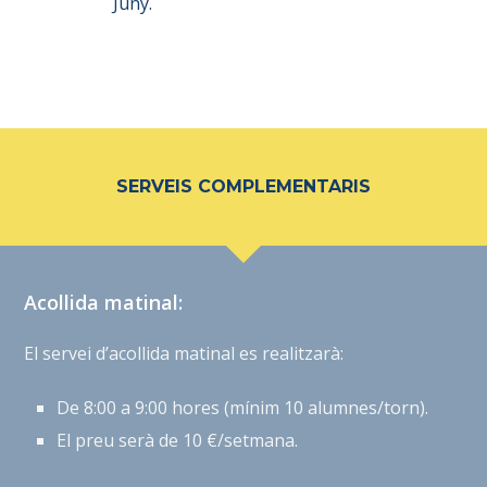
Juny.
SERVEIS COMPLEMENTARIS
Acollida matinal:
El servei d’acollida matinal es realitzarà:
De 8:00 a 9:00 hores (mínim 10 alumnes/torn).
El preu serà de 10 €/setmana.