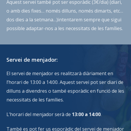
Aquest servei també pot ser esporàdic (3€/dia) (diari,
o amb dies fixes… només dilluns, només dimarts, etc…
dos dies a la setmana…)intentarem sempre que sigui
possible adaptar-nos a les necessitats de les famílies.
Servei de menjador:
El servei de menjador es realitzarà diàriament en
l’horari de 13:00 a 14:00. Aquest servei pot ser diari de
dilluns a divendres o també esporàdic en funció de les
necessitats de les famílies.
L’horari del menjador serà de
13:00 a 14:00
.
També es pot fer us esporàdic del servei de menjador