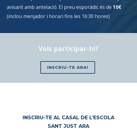
avisant amb antelació. El preu esporàdic és de
10€
(inclou menjador i horari fins les 16:30 hores)
Vols participar-hi?
INSCRIU-TE ARA!
INSCRIU-TE AL CASAL DE L’ESCOLA
SANT JUST ARA