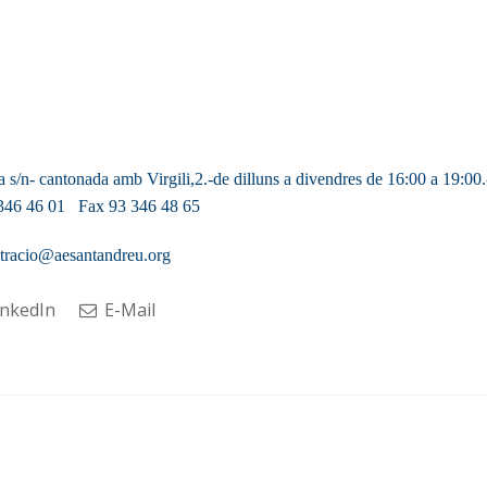
s/n- cantonada amb Virgili,2.-de dilluns a divendres de 16:00 a 19:00.
346 46 01
Fax 93 346 48 65
tracio@aesantandreu.org
nkedIn
E-Mail