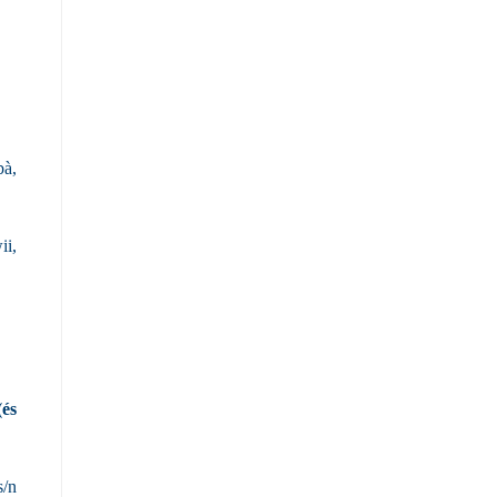
bà,
ii,
(és
s/n