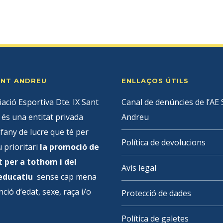
SANT ANDREU
ENLLAÇOS ÚTILS
iació Esportiva Dte. IX Sant
Canal de denúncies de l’AE 
és una entitat privada
Andreu
fany de lucre que té per
Política de devolucions
u prioritari
la promoció de
t per a tothom i del
Avís legal
 educatiu
sense cap mena
nció d’edat, sexe, raça i/o
Protecció de dades
Política de galetes