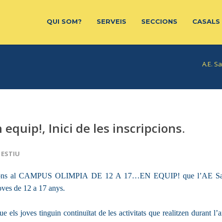
QUI SOM?
SERVEIS
SECCIONS
CASALS
A.E. S
quip!, Inici de les inscripcions.
 ESTIU
nscripcions al CAMPUS OLIMPIA DE 12 A 17…EN EQUIP! que l’AE S
oves de 12 a 17 anys.
els joves tinguin continuïtat de les activitats que realitzen durant l’