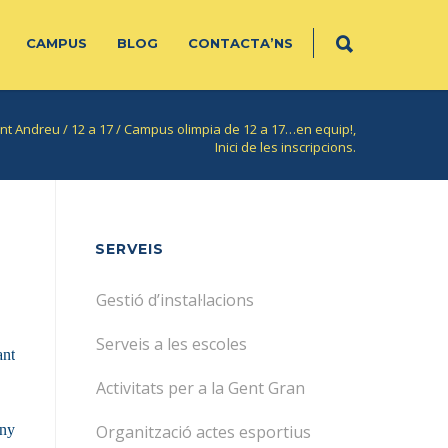
CAMPUS
BLOG
CONTACTA’NS
ant Andreu
/
12 a 17
/
Campus olimpia de 12 a 17…en equip!,
Inici de les inscripcions.
SERVEIS
Gestió d’instal·lacions
Serveis a les escoles
ant
Activitats per a la Gent Gran
any
Organització actes esportius