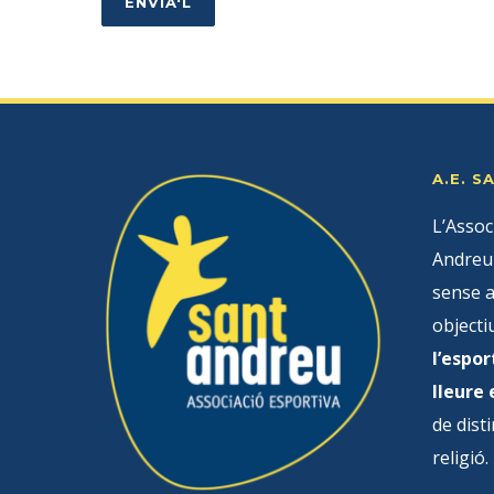
A.E. 
L’Assoc
Andreu 
sense a
objecti
l’espor
lleure
de disti
religió.