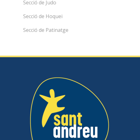
Secció de Judo
Secció de Hoquei
Secció de Patinatge