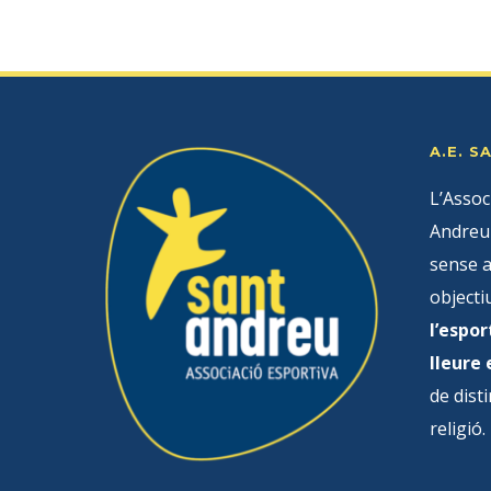
A.E. 
L’Assoc
Andreu 
sense a
objecti
l’espor
lleure
de disti
religió.