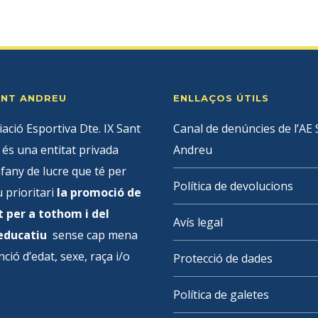
SANT ANDREU
ENLLAÇOS ÚTILS
iació Esportiva Dte. IX Sant
Canal de denúncies de l’AE 
és una entitat privada
Andreu
fany de lucre que té per
Política de devolucions
u prioritari
la promoció de
t per a tothom i del
Avís legal
 educatiu
sense cap mena
nció d’edat, sexe, raça i/o
Protecció de dades
Política de galetes