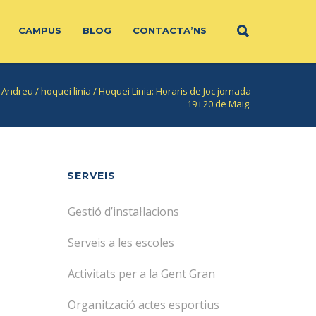
CAMPUS
BLOG
CONTACTA’NS
t Andreu
/
hoquei linia
/
Hoquei Linia: Horaris de Joc jornada
19 i 20 de Maig.
SERVEIS
Gestió d’instal·lacions
Serveis a les escoles
Activitats per a la Gent Gran
Organització actes esportius