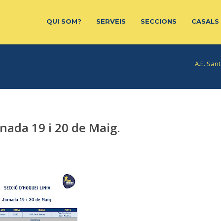
QUI SOM?
SERVEIS
SECCIONS
CASALS
A.E. San
rnada 19 i 20 de Maig.