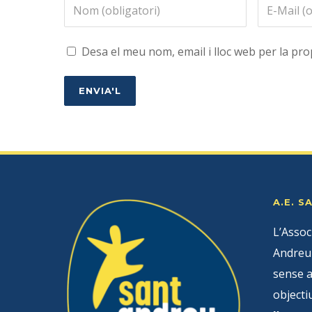
Desa el meu nom, email i lloc web per la p
A.E. 
L’Assoc
Andreu 
sense a
objecti