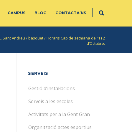
CAMPUS
BLOG
CONTACTA’NS
E. Sant Andreu
/
basquet
/
Horaris Cap de setmana de l’1 i 2
d’Octubre.
SERVEIS
Gestió d’instal·lacions
Serveis a les escoles
Activitats per a la Gent Gran
Organització actes esportius