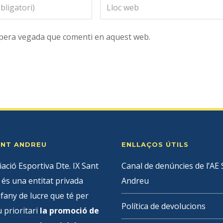
ropera vegada que comenti en aquest web.
SANT ANDREU
ENLLAÇOS ÚTILS
iació Esportiva Dte. IX Sant
Canal de denúncies de l’AE 
és una entitat privada
Andreu
fany de lucre que té per
Política de devolucions
u prioritari
la promoció de