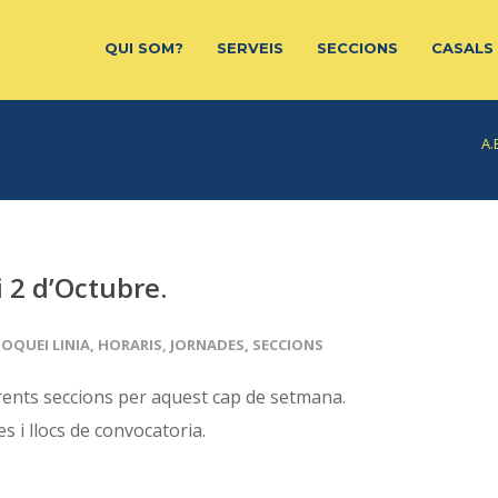
QUI SOM?
SERVEIS
SECCIONS
CASALS
A.
i 2 d’Octubre.
OQUEI LINIA
,
HORARIS
,
JORNADES
,
SECCIONS
erents seccions per aquest cap de setmana.
 i llocs de convocatoria.