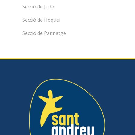
Secció de Judo
Secció de Hoquei
Secció de Patinatge