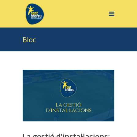
Bloc
La gestió d’instal·lacions: