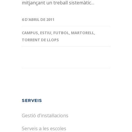
mitjançant un treball sistemàtic…
6 D'ABRIL DE 2011
CAMPUS
,
ESTIU
,
FUTBOL
,
MARTORELL
,
TORRENT DE LLOPS
SERVEIS
Gestió d’instal·lacions
Serveis a les escoles